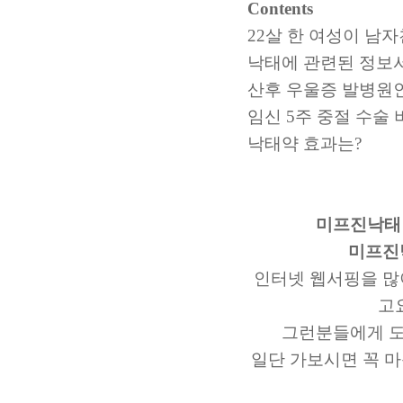
Contents
22살 한 여성이 남
낙태에 관련된 정보
산후 우울증 발병원인
임신 5주 중절 수술
낙태약 효과는?
미프진낙태
미프진
인터넷 웹서핑을 많
고
그런분들에게 
일단 가보시면 꼭 