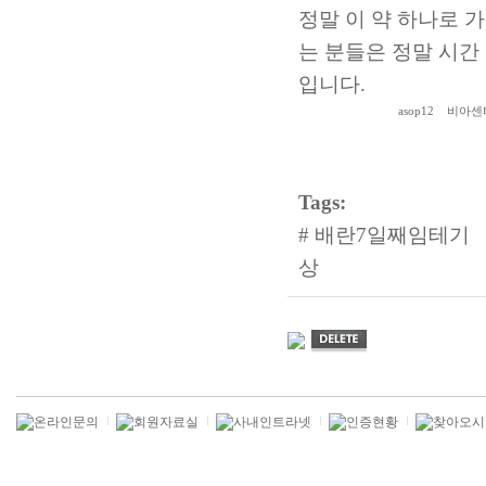
정말 이 약 하나로 
는 분들은 정말 시간
입니다.
asop12
비아센
Tags:
#
배란7일째임테기
상