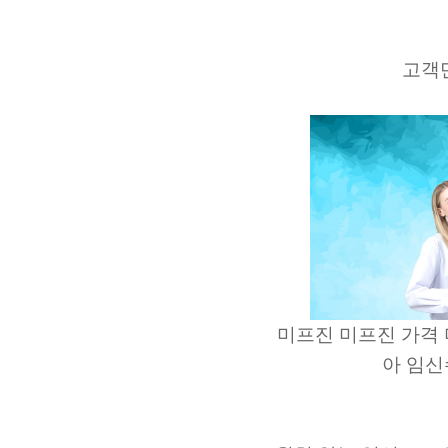
고객만
미프진
미프진 가격
아
임신