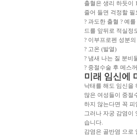
출혈은 생리 하듯이 1
줄어 들면 걱정할 필
? 과도한 출혈 ? 예
드를 앞뒤로 적실정도
? 이부프로펜 성분의
? 고온 (발열)
? 냄새 나는 질 분
? 중절수술 후 메스
미래 임신에 
낙태를 해도 임신을 
많은 여성들이 중절수
하지 않는다면 꼭 피임
그러나 자궁 감염이
습니다.
감염은 골반염 으로 