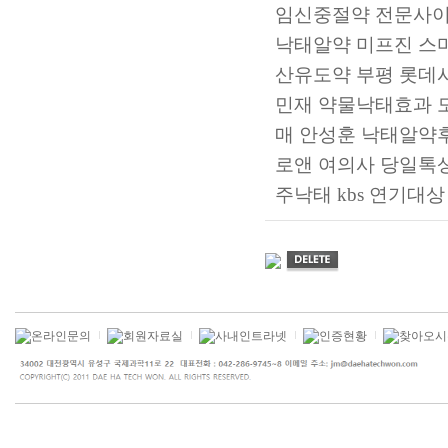
임신중절약 전문사
낙태알약 미­프진
스
산유도약
부평 롯데
민재
약물낙태효과
매
안성훈
낙태알약
로앤 여의사 당일톡
주낙태
kbs 연기대상