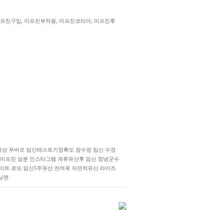
격, 미프진구입, 미프진부작용, 미프진코리아, 미프진후
증상
푸바오
임신테스트기정확도
잠수정
임신 수정
미­프진 성분
인스타그램
계류유산후 임신
창녕군수
이트
로또
임신5주유산
전여옥
자연적유산
라이즈
닝맨