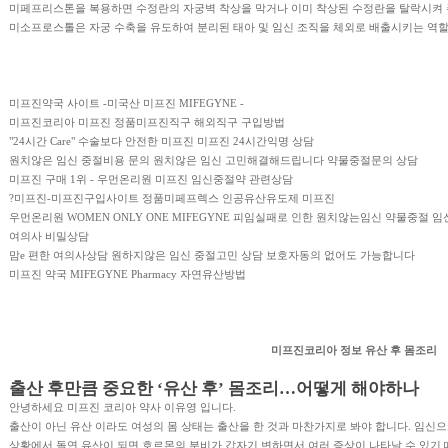
미페프리스톤을 복용하면 수정란의 자궁벽 착상을 막거나 이미 착상된 수정란을 탈락시켜 
미소프로스톨은 자궁 수축을 유도하여 분리된 태아 및 임신 조직을 체외로 배출시키는 역할
미프진약국 사이트
-미국산 미프진 MIFEGYNE -
미프진코리아
미프진 정품미프진직구 해외직구 구입방법
"24시간 Care" 수술보다 안전한 미프진
미프진 24시간익명 상담
원치않은 임신 중절비용 문의
원치않은 임신 고민해결해드립니다 약물중절문의 상담
미프진 구매 1위 - 우먼온리원
미프진 임신중절약 관련상담
?미프진-미프진구입사이트
정품미페프렉스 인공유산유도제 미프진
우먼온리원 WOMEN ONLY ONE MIFEGYNE
피임실패로 인한 원치않는임신 약물중절 
여의사 비밀상담
맘e 편한 여의사상담
원하지않은 임신 중절고민 상담 보호자동의 없어도 가능합니다
미프진 약국
MIFEGYNE Pharmacy 자연유산방법
미프진코리아 정보 유산 후 몸조리
출산 후만큼 중요한 ‘유산 후’ 몸조리…어떻게 해야하나
안녕하세요 미프진 코리아 약사 이유영 입니다.
출산이 아닌 유산 이라도 여성의 몸 상태는 출산을 한 것과 마찬가지로 봐야 합니다. 임신으
상황에서 돌연 유산이 되면 호르몬의 분비가 갑자기 변하면서 여러 증상이 나타날 수 있기