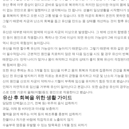
유산 후에 아무 증상이 없다고 곧바로 일상으로 복귀하기도 하지만 임신이란 여성의 몸에 
이 없는 것만으로 몸이 멀쩡하다고 생각해서는 안 됩니다. 섣불리 일상생활을 시작했다가 생
을 회복하지 못하고 오랜 시간 고통 받을 수 있습니다. 또한 자궁의 회복이 온전치 못하면
그렇기 때문에 자궁과 난소의 회복을 돕고 유산을 만드는 몸 상태를 개선하는 것이 향후 
다.
유산은 대부분 태아의 염색체 이상과 자궁의 이상으로 발생합니다. 그 밖에 산모의 합병증 및
인 등이 원인으로 작용합니다. 특히나 만 35세 이상이 되면 유산의 가능성이 2배 이상으로
역시 유산의 위험성이 높아집니다.
유산을 하면 할수록 유산의 가능성이 더 높아지기 때문입니다. 그렇기 때문에 위와 같은 
더 필수적입니다. 근본적인 원인을 치료하지 않은 채 다음 임신을 시도 할 경우 유산이 반
때문입니다. 만약 나이가 많거나 몸이 허약하고 자궁의 상태가 좋지 못해 유산이 걱정된다
해 힘써야 합니다.
또한 유산 후에는 최소 3개월 정도 임신을 미루고 몸의 회복과 치료에 집중하여 건강을 회복
임신 전 유산을 방지하기 위한 치료는 호르몬의 균형을 유지하고 자궁 및 난소의 기능을 정
산의 원인을 산모의 자궁이 약하거나 기혈이 부족해 임신을 유지하기 힘든 탓으로 봤습니다
인체가 자연적으로 임신을 거부해 유산이 일어난다고 본겁니다. 또한 습관성 유산의 경우는
스로 인한 기운의 울체(어혈)등도 원인으로 작용한다고 봤습니다.
유산 후 회복을 위한 생활 가이드
담담한 단백질(소고기, 전복 등) 위주의 음식 섭취하기
과일, 야채 등 비타민과 미네랄 보충하기
혈액을 맑게 해주는 미역 등의 해조류를 충분히 섭취하기
찬물이나 차가운 바람에 직접적으로 노출되지 않기
수술부위 염증을 유발할 수 있는 탕목욕은 1개월 정도 피하기