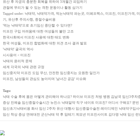
유산 후 자궁의 충분한 회복을 위하여 3개월간 피임하기
관절에 무리가 될 수 있는 격한 운동이나 활동 삼가기
Tagged under: 낙태약, 낙태약가격, 먹는낙태약 파는곳, 미페프렉스, 미프진, 미프진가
기, 유산후 주의사항, 중절수술비용
'먹는 낙태약'으로 초기임신 중단할 수 있다면?
미프진 구입 어려움에 대한 여성들의 불만 고조
한국사회에서 미프진 사용에 대한 태도 변화
한국 여성들, 미프진 합법화에 대한 의견 조사 결과 발표
'낙태약' 굴곡의 역사
시사용어 < 미프진
낙태의 윤리적 문제
세계 각국의 낙태 관련 규정
임신중지약 미프진 도입 무산, 안전한 임신중지는 요원한 일인가
미프진, 남성들의 관심도 높아지며 '남녀간 공감' 이슈화
Tags:
낙태 수술 후에 몸은 어떻게 관리해야 하나요?
하이브
미프진 처방 병원
김남국
임신3주차
증상
진예솔
임신중절수술시간
뉴진스
낙태알약 직구
네이트
미프진? 어디서 구해요?
문빈
임신초기낙태비용
화사
임신 2주차 유산
대행사
임신중절수술전
레이디제인
낙태약구입사
임신 착상 증상
연애대전
군산낙태 약 후 임테기
계묘년
미프진사이트
김다영
낙태 임신
런