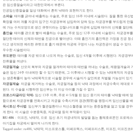
은 임신중절술이라고 대한민국에서 부른다.
인공임신중절술을 일상 대화에서 흔히 낙태라 표현하기도 한다.
소파술
: 태아를 긁어내 배출하는 수술로, 주로 임신 16주 이내에 시술된다. 질을 통한 유산
확장물 여러 개를 자궁의 입구인 자궁경부에 삽입하여 닫혀 있는 자궁경부를 부드럽게 만들어
에 가는 수저모양으로 생긴 큐렛이라는 강철나이프를 자궁에 삽입해 태아의 신체를 절단해서
흡인술
: 태아를 관으로 빨아 배출하는 수술로, 주로 임신 12주 이내에 시술된다. 자궁경부
절단한 태아의 신체와 태반을 진공으로 빨아낸다. 이때 흡인기의 흡인력은 가정용 진공 청소
다고 생각되면 예리한 큐렛으로 훑기 때문에 자궁에 구멍이 나는 자궁천공이 생길 수 있다
우수한 시술법이다.
유도분만
: 태아를 자궁 밖으로 나오게 하는 수술로, 임신 4개월 이후에 시행된다. 자궁경부에
잔류물을 꺼낸다.
자궁절개술
: 산모의 복부와 자궁을 절개하여 태아와 태반을 꺼내는 수술로, 제왕절개술
술은 임신 24주 이내에만 할 수 있기 때문에, 그 이후에나 시행할 수 있는 낙태목적의 자
는 생존확률이 높아 낙태목적으로 시술할 경우에 시술자가 살인죄로 처벌될 가능성이 있기
자궁절제술
: 자궁을 제거하는 수술로, 자궁절개술 등의 낙태 과정에서 자궁수축이 제대로
된다. 이 수술을 시행하면 임신부는 더 이상 아이를 가질 수 없다.
프로스타글라딘 약제:
임신 13주 이후, 주로 4~5개월 된 임신 중기의 태아를 낙태할 때에
함으로써 자궁경부를 연화시키고 자궁을 수축시키며 경관(頸管)을 팽창시켜 임신산물을 
옥시토신 주사법
: 임신부가 혈관질환이나 저산소혈증을 보이는 중증질환을 앓고 있을 경
게 한다. 이 시술은 수분중독증, 자궁파열 등의 부작용이 있다.
RU-486
: 미프진, 낙태약, 으로 임신 초기 자궁내막의 발달을 돕는 황체호르몬인 프로
아기집을 자궁에서 떨어져 나가게 한다.
Tagged under: ru486, 낙태약, 미소프로스톨, 미페프렉스, 미페프리스톤, 미프진, 미프