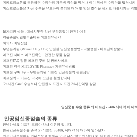
미페프리스톤을 복용하면 수정란의 자궁벽 착상을 막거나 이미 착상된 수정란을 탈락시켜 
미소프로스톨은 자궁 수축을 유도하여 분리된 태아 및 임신 조직을 체외로 배출시키는 역할
불가피한 상황 , 예상치못한 임신
부작용없이 안전하게 !!
약물중절방법및수술비용
미프진유산약
여의사 비밀상담
우먼온리원 (Women Only One)
안전한 임신중절방법 - 약물중절 - 미프진처방문의
미프진
서비스 미프진확인 - 안전한 정품 상담
미프진FAQ
정품 미프진 구매 및 판매사이트
미프진 약국
MIFEGYNE Pharmacy 자연유산방법
미프진 구매 1위 - 우먼온리원
미프진 임신중절약 관련상담
미프진약국
미프진 약국에 오신걸 환영합니다.
"24시간 Care" 수술보다 안전한 미프진
미프진 24시간익명 상담
임신중절 수술 종류 와 미프진 ru486 낙태약 에 
인공임신중절술의 종류
안녕하세요 미프진 코리아 약사 이유영 입니다.
인공임신중절수술 종류 와 미프진, ru486, 낙태약 에 대하여 알아보자.
인공임신중절이란 인위적으로 행하는 인공 유산(협의의 낙태) 중 대한민국법에서 허용한 