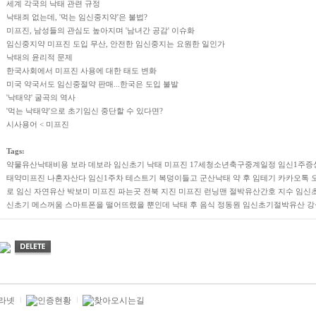
세계 각국의 낙태 관련 규정
낙태죄 없는데, '먹는 임신중지약'은 불법?
미프진, 남성들의 관심도 높아지며 '남녀간 공감' 이슈화
임신중지약 미프진 도입 무산, 안전한 임신중지는 요원한 일인가
낙태의 윤리적 문제
한국사회에서 미프진 사용에 대한 태도 변화
미국 약국서도 임신중절약 판매...한국은 도입 불발
'낙태약' 굴곡의 역사
'먹는 낙태약'으로 초기임신 중단할 수 있다면?
시사용어 < 미프진
Tags:
약물유산낙태비용
보라 데보라
임신초기 낙태 미­프진
17세청소년축구중계일정
임신1주증
태약미프진
나혼자산다
임신1주차 테스트기
복덩이들고
군산낙태 약 후 임테기
카카오톡 
로
임신 자연유산
박보미
미­프진 파는곳
전북 지진
미프진
런닝맨
절박유산간호
지수
임신
신초기 메스꺼움
스마트폰을 떨어뜨렸을 뿐인데
낙태 후 음식
정동원
임신초기절박유산
강