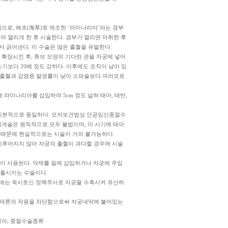
법으로, 해초(海草)로 제조한 ‘라미나리아’라는 경부
 열리게 한 후 시술한다. 경부가 열리면 마취한 후
 긁어낸다. 이 수술은 많은 출혈을 유발한다.
를 확장시킨 후, 튜브 모양의 기다란 관을 자궁에 넣어
기보다 20배 정도 강하다. 이후에도 조직이 남아 있
. 출혈과 감염증 발생률이 낮아 소파술보다 여러모로
 라미나리아를 삽입하여 5cm 정도 넓혀 태아, 태반,
과 기본적으로 동일하다. 모자보건법상 인공임신중절수
궁절개술은 원칙적으로 모두 불법이며, 이 시기에 태아
 때문에 현실적으로는 시술이 거의 불가능하다.
 이루어지지 않아 자궁의 출혈이 과다할 경우에 시술
 많이 사용된다. 약제를 질에 삽입하거나 자궁에 주입
배출시키는 수술이다.
우에는 옥시토신 정맥주사로 자궁을 수축시켜 유산하
제스테론의 작용을 차단함으로써 자궁내막에 붙어있는
진코리아, 중절수술종류