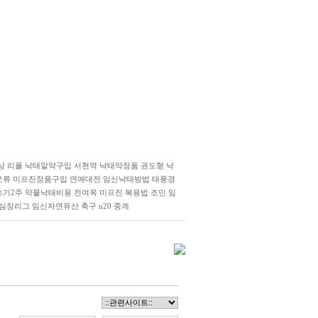
상
리플
낙태알약구입
서현역
낙태약정품
권도형
낙
오류
미프진정품구입
연애대전
임신낙태방법
태풍경
초기2주 약물낙태비용
전여옥
미­프진 복용법
조민
임
심장리그
임신자연유산
축구 u20 중계