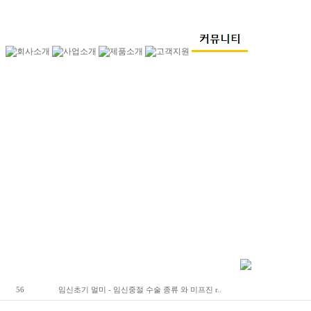
56
임신초기 멀미 - 임신중절 수술 종류 와 미프진 r..