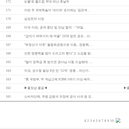
172
눈물'로 월드컵 무대 떠난 호날두
171
이번 주 국제학술지 '네이처' 표지에는 '검은색 ..
170
삼성전자 사장
169
미국·이란, 공격 중단 및 만남 합의···“30일..
168
“갑자기 벼락거지 돼 억울” 2030 덮친 공포…서..
167
"부정선거 아웃" 올림픽공원으로 이동...장동혁, ..
166
선한 영향력을 많이 드리고자 했다"고 소감을 밝..
165
“딸이 장학금 못 받으면 권사님 시험 드실텐데…..
164
지코, 성수동 빌딩 8년 만 ‘52억’ 껑충…자산가..
163
“美 국방부, 中 격납고에 ICBM 100기 이상 배치 ..
162
▶출장샵 콜걸◀
▶
161
소비자단체, 쿠팡 김범석 의장에 공식 사과 등 요..
1
2
3
4
5
6
7
8
9
10